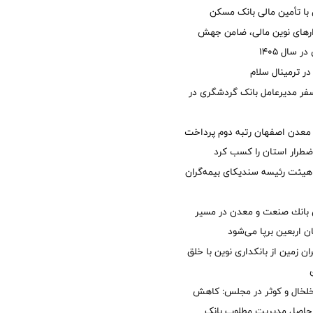
با تأمین مالی بانک مسکن
زارهای نوین مالی، ضامن جهش
 سال 1405
 ترمینال سلام
فر مدیرعامل بانک گردشگری در
معدن اصفهان رتبه دوم پرداخت
طرار استان را كسب كرد
هیئت رئیسه سندیکای بیمه‌گران
انك صنعت و معدن در مسیر
ان اربعین برپا می‌شود
ان زمین از بانکداری نوین با خلق
خلخال و کوثر در مجلس: کاهش
زی حاصل مدیریت مطلوب بانک