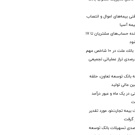
نی بیمه‌های اموال و انتصاب
یمه آسیا
مغایرت‌ باقیمانده حساب‌های مشتریان تا ۱۷
ود
جایگاه نخست بانك ملت در 10 شاخص مهم
لی/ جهش 77 درصدی تراز عملیاتی تجمیعی
 بانک توسعه تعاون، حلقه
ن مالی تولید
54 همتی در یک ماه و عبور درآمد
یمه تجارت‌نو، مورد تقدیر
ر گرفت
یش 40 درصدی تسهیلات بانک توسعه