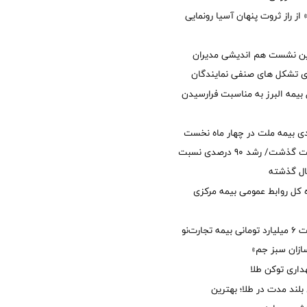
از راز ثروت پنهان آسیا رونمایی
مین نشست هم اندیشی مدیران
سای تشکل های صنفی نمایندگان
 بیمه البرز به مناسبت فرارسیدن
ی بیمه ملت در چهار ماه نخست
امسال از 14.5 همت گذشت/ رشد 90 درصدی نسبت
ال گذشته
كل روابط عمومی بیمه مركزی
پرداخت خسارت ۶ میلیارد تومانی بیمه تجارت‌نو
ازان سبز جم»
اری توکن طلا
بلند مدت در طلا؛ بهترین