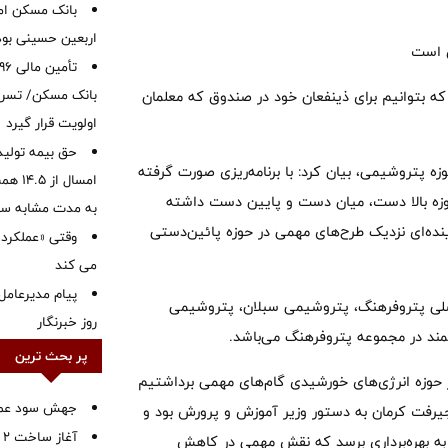
بانک مسکن ام
اربعین حسینی بود
ق است
بانک مسکن/ تسریع
ه بتوانیم برای ذینفعان خود در صندوق که معلمان
اولویت قرار گیرد
حق بیمه تولید
ه پتروشیمی، بیان کرد: با برنامه‌ریزی صورت گرفته
ه بالا دست، میان دست و پایین دست داشته
به مدت مشابه س
آینده‌ای نزدیک طرح‌های مهمی در حوزه پائین‌دستی
وقتی «عملکرد» 
می کند
پیام مدیرعامل
ی پتروفرهنگ، پتروشیمی سبلان‌، پتروشیمی
روز خبرنگار
شمند در مجموعه پتروفرهنگ می‌باشد.
پر بحث ترین
در حوزه‌ انرژی‌های خورشیدی گام‌های مهمی برداشتیم
جهش سود عملیا
یک نیروگاه خورشیدی جدید ۱۰ مگاواتی در جیرفت کرمان به دستور وزیر آموزش و پرورش بود و
آ
م به بهره‌برداری برسد که نقش مهمی در کاهش