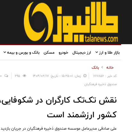
بازار طلا و ارز
ارز دیجیتال
خودرو
مسکن
بانک و بورس و بیمه
خانه
بانک
کد خبر : 177856
زمان: ۱۵:۲۵:۰۱ - تاریخ: ۱۴۰۴/۰۲/۱۷
695
0
صندوق ذخیره فرهنگیان
نقش تک‌تک کارگران در شکوفایی،
کشور ارزشمند است
علی صادقی مدیرعامل موسسه صندوق ذخیره فرهنگیان در جریان بازدید ا