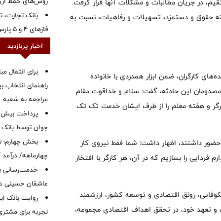
روش‌های حفظ ار
م، در جریان مطالبات و مشکلات آنها قرار گرفت.
بانک تجارت، تأ
نه حقوق و دستمزد، تسهیلات و رفاهیات، نسبت به
فازهای ۴ و ۵ پارس جنوبی
اخبار پربازدید
برای انتقال مب
های کارگران، ضمن ابزار همدردی با خانواده
راهنمای انتخاب بین
مصدومان این حادثه،‌ گفت: سلام و خداقوت مقام
مراجعه به شعبه
رگر و هفته معلم را از طرف ایشان خدمت تک تک
جوان توسط بانک م
بخش چهارم؛ تح
ضور داشتند، اظهار داشت: شما فقط نیروی کار
چهارماهه/ درآمد کارمزدی
فردایی را بسازیم که در آن، هر کارگر با افتخار
خدمت‌رسانی با
عاشقان حسینی در 
وفایی، رونق اقتصادی و توسعه کشور، ارزشمند
روایت بانک ایر
 و تعهد خود، در تحقق اهداف اقتصادی مجموعه،
تجربه برای مشتری