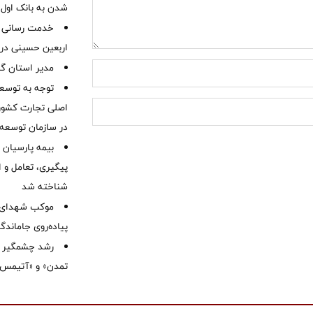
شدن به بانک او
خدمت رسانی ش
اربعین حسینی در 
‌مدیر استان گ
توجه به توسع
اصلی تجارت کشور/
در سازمان توسعه
بیمه پارسیان
پیگیری، تعامل و ا
شناخته شد
موكب شهدای ب
پیاده‌روی جاماندگ
رشد چشمگیر م
تمدن» و «آتیمس»