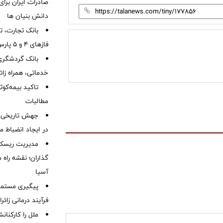
صادرات ایران برا
دانش بنیان ها
بانک تجارت، تأ
فازهای ۴ و ۵ پارس جنوبی
بانک گردشگری 
خدماتی، همراه زا
تاکید بیمه‌کوث
مطالبات ‌
جهش تاریخی 
در ایجاد انضباط م
مدیریت ریسک و
گذاران؛ نقشه راه 
آسیا
پیگیری مستمر 
فرآیند درمانی زائر
ملل را کارکنان