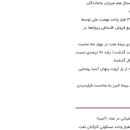
سال هم میزبان جاماندگان
تأمین مالی ۳۹۶ هزار واحد نهضت ملی توسط
 فروش اقساطی پروژه‌ها در
ی بیمه ملت در چهار ماه نخست
امسال از 14.5 همت گذشت/ رشد 90 درصدی نسبت
ال گذشته
از راز ثروت پنهان آسیا رونمایی
 بیمه البرز به مناسبت فرارسیدن
تی در نماد «آسیا»
غاز ساخت ۲ هزار واحد مسکونی کارکنان نفت