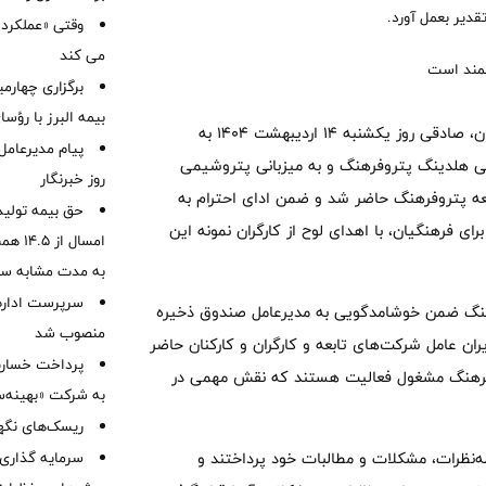
تقدیر بعمل آورد.
وقتی «عملکرد» 
می کند
برگزاری چهار
بیمه البرز با رؤ
به گزارش خبرنگار ما از روابط‌عمومی موسسه صندوق ذخیره فرهنگیان، صادقی روز یکشنبه ۱۴ اردیبهشت ۱۴۰۴ به
پیام مدیرعامل
یزیی هلدینگ پتروفرهنگ و به میزبانی پتروشیمی
روز خبرنگار
ابعه پتروفرهنگ حاضر شد و ضمن ادای احترام به
حق بیمه تولید
ی فرهنگیان، با اهدای لوح از کارگران نمونه این
به مدت مشابه س
سرپرست اداره 
وفرهنگ ضمن خوشامدگویی به مدیرعامل صندوق ذخیره
منصوب شد
ان عامل شرکت‌های تابعه و کارگران و کارکنان حاضر
روفرهنگ مشغول فعالیت هستند که نقش مهمی در
به شرکت «بهینه‌س
ریسک‌های نگهد
قطه‌نظرات، مشکلات و مطالبات خود پرداختند و
سرمایه گذاری 