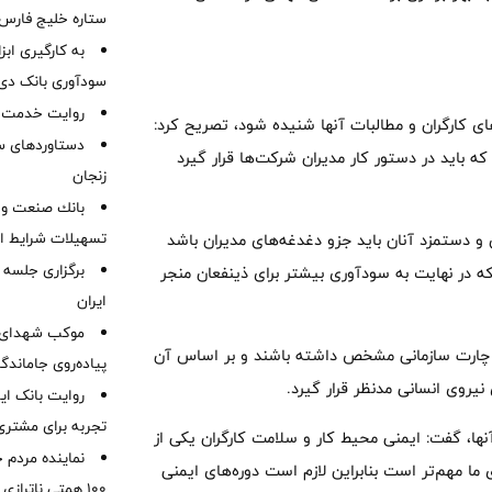
ستاره خلیج فارس 
به کارگیری اب
سودآوری بانک دی در
روایت خدمت در
ی کارگران و مطالبات آنها شنیده شود، تصریح کرد:
دستاوردهای س
اید در دستور کار مدیران شرکت‌ها قرار گیرد
زنجان
بانك صنعت و 
تسهیلات شرایط اض
 و دستمزد آنان باید جزو دغدغه‌های مدیران باشد
برگزاری جلسه 
ت که در نهایت به سودآوری بیشتر برای ذینفعان منجر
ایران
موكب شهدای ب
 چارت سازمانی مشخص داشته باشند و بر اساس آن
پیاده‌روی جاماندگ
یروی انسانی مدنظر قرار گیرد.
روایت بانک ایر
تجربه برای مشتری
ها، گفت: ایمنی محیط کار و سلامت کارگران یکی از
نماینده مردم 
 ما مهم‌تر است بنابراین لازم است دوره‌های ایمنی
۱۰۰ همتی ناترا