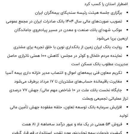
اضطرار استان را كسب كرد
برگزاری جلسه هیئت رئیسه سندیکای بیمه‌گران ایران
تصویب صورت‌های مالی سال ۱۴۰۴ بانک صادرات ایران در مجمع عمومی
موكب شهدای بانك صنعت و معدن در مسیر پیاده‌روی جاماندگان
اربعین برپا می‌شود
روایت بانک ایران زمین از بانکداری نوین با خلق تجربه برای مشتری
نماینده مردم خلخال و کوثر در مجلس: کاهش ۱۰۰ همتی ناترازی حاصل
مدیریت مطلوب بانک مسکن است
تکریم معاون فنی بیمه‌های اموال و انتصاب مدیر خزانه داری بیمه آسیا
مغایرت‌ باقیمانده حساب‌های مشتریان تا ۱۷ مرداد برطرف می‌شود
جایگاه نخست بانك ملت در 10 شاخص مهم مالی/ جهش 77 درصدی
تراز عملیاتی تجمیعی وبملت
افزایش سرمایه بانک توسعه تعاون، حلقه مفقوده جهش تأمین مالی
تولید
فروش 54 همتی در یک ماه و عبور درآمد سه‌ماهه از 81 همت
کیفیت خدمات بیمه تجارت‌نو، مورد تقدیر استانداری قم قرار گرفت