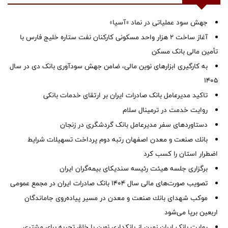
جهش سود عملیاتی در نماد «آسیا»
آغاز ساخت ۲ هزار واحد مسکونی کارکنان نفت ستاره خلیج فارس با
تأمین مالی بانک مسکن
به کارگیری ابزارهای نوین مالی، ضامن جهش سودآوری بانک دی در سال
1405
تاکید مدیرعامل بانک صادرات ایران بر ارتقای خدمات بانکی
روایت خدمت در ترمینال سلام
دستاوردهای سفر مدیرعامل بانک گردشگری در زنجان
بانك صنعت و معدن اصفهان رتبه دوم پرداخت تسهیلات شرایط
اضطرار استان را كسب كرد
برگزاری جلسه هیئت رئیسه سندیکای بیمه‌گران ایران
تصویب صورت‌های مالی سال ۱۴۰۴ بانک صادرات ایران در مجمع عمومی
موكب شهدای بانك صنعت و معدن در مسیر پیاده‌روی جاماندگان
اربعین برپا می‌شود
روایت بانک ایران زمین از بانکداری نوین با خلق تجربه برای مشتری