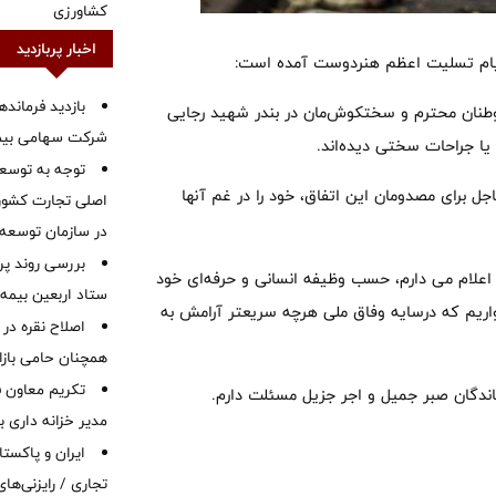
کشاورزی
اخبار پربازدید
ر پیام تسلیت اعظم هنردوست آمده است:
بازدید فرمانده
موطنان محترم و سختکوش‌مان در بندر شهید رجایی
شرکت سهامی بیمه 
یا جراحات سختی دیده‌اند.
توجه به توسع
جل برای مصدومان این اتفاق، خود را در غم آنها
اصلی تجارت کشور/
در سازمان توسعه
بررسی روند پر
ن اعلام می دارم، حسب وظیفه انسانی و حرفه‌ای خود
ستاد اربعین بیمه 
واریم که درسایه وفاق ملی هرچه سریعتر آرامش به
اصلاح نقره در 
همچنان حامی بازار
تکریم معاون ف
ماندگان صبر جمیل و اجر جزیل مسئلت دارم.
مدیر خزانه داری ب
ایران و پاکست
تجاری / رایزنی‌های