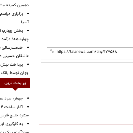
دهمین کمیته مشت
برگزاری مراسم
آسیا
بخش چهارم؛ تح
چهارماهه/ درآمد کارمزدی
خدمت‌رسانی با
عاشقان حسینی در 
جوان توسط بانک م
پر بحث ترین
جهش سود عملیا
آ
ستاره خلیج فارس 
به کارگیری اب
سودآوری بانک دی در