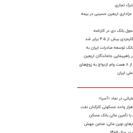
رک تجاری
 عزاداری اربعین حسینی در بیمه
ول بانک دی در کارنامه
 بیش از ۴.۵ برابر شد
نک توسعه صادرات ایران به
راهپیمایی جاماندگان اربعین
پرداخت بیش از ۸ همت وام ازدواج به زوج‌های
لی ایران
تی در نماد «آسیا»
غاز ساخت ۲ هزار واحد مسکونی کارکنان نفت
با تأمین مالی بانک مسکن
زارهای نوین مالی، ضامن جهش
 سال 1405