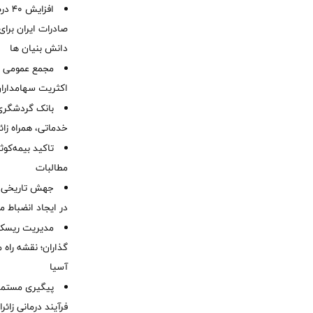
افزا
صادرات ایران برا
دانش بنیان ها
مجمع عمومی عا
اکثریت سهامداران
بانک گردشگری 
خدماتی، همراه زا
تاکید بیمه‌کوث
مطالبات ‌
جهش تاریخی 
در ایجاد انضباط م
مدیریت ریسک و
گذاران؛ نقشه راه 
آسیا
پیگیری مستمر 
فرآیند درمانی زائر