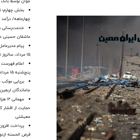
جوان توسط بانک م
بخش چهارم؛ تح
چهارماهه/ درآمد کارمزدی
خدمت‌رسانی با
عاشقان حسینی در 
پیام مدیرعامل
15 مرداد، سالروز تأسیس بانک
اعلام فهرست ش
پنج‌شنبه 15 مرداد ماه 1405
برپایی موکب ب
جاماندگان اربعین
مهمانی
حمایت از اقشار کم
معیشتی
قرض الحسنه ازدوا