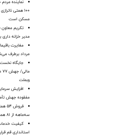
نماینده مردم 
۱۰۰ همتی ناترا
مسکن است
تکریم معاون ف
مدیر خزانه داری ب
مرداد برطرف می‌ش
ما
وبملت
افزایش سرمایه
مفقوده جهش تأمی
فروش 
سه‌ماهه از 81 همت
کیفیت خدمات ب
استانداری قم قرا