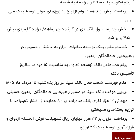
کارت‌به‌کارت، پایا، ساتنا و مراجعه به شعبه
پرداخت بیش از ۸ همت وام ازدواج به زوج‌های جوان توسط بانک ملی
ایران
بخش چهارم؛ تحول بانک دی در کارنامه چهارماهه/ درآمد کارمزدی بیش
از ۴.۵ برابر شد
خدمت‌رسانی بانک توسعه صادرات ایران به عاشقان حسینی در
راهپیمایی جاماندگان اربعین
پیام مدیرعامل بانک توسعه تعاون به مناسبت 15 مرداد، سالروز
تأسیس بانک
اعلام فهرست شعب فعال بانک سینا در روز پنج‌شنبه 15 مرداد ماه 1405
برپایی موکب بانک سینا در مسیر راهپیمایی جاماندگان اربعین حسینی
مهمانی ۱۲ هزار نفری بانک صادرات ایران/ حمایت از اقشار کم‌درآمد با
توزیع بسته‌های معیشتی
پرداخت افزون بر 32 هزار میلیارد ریال تسهیلات قرض الحسنه ازدواج و
فرزندآوری توسط بانک کشاورزی
اخبار پربازدید