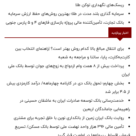
ریسک‌های نگهداری توکن طلا
سرمایه گذاری بلند مدت در طلا؛ بهترین روش‌های حفظ ارزش سرمایه
بانک تجارت، تأمین‌کننده مالی پروژه بازسازی فازهای ۴ و ۵ پارس جنوبی
اخبار پربازدید
برای انتقال مبالغ بالا کدام روش بهتر است؟ |راهنمای انتخاب بین
کارت‌به‌کارت، پایا، ساتنا و مراجعه به شعبه
پرداخت بیش از ۸ همت وام ازدواج به زوج‌های جوان توسط بانک ملی
ایران
بخش چهارم؛ تحول بانک دی در کارنامه چهارماهه/ درآمد کارمزدی بیش
از ۴.۵ برابر شد
خدمت‌رسانی بانک توسعه صادرات ایران به عاشقان حسینی در
راهپیمایی جاماندگان اربعین
روایت بانک ایران زمین از بانکداری نوین با خلق تجربه برای مشتری
تأمین مالی ۳۹۶ هزار واحد نهضت ملی توسط بانک مسکن/ تسریع
فروش اقساطی پروژه‌ها در اولویت قرار گیرد