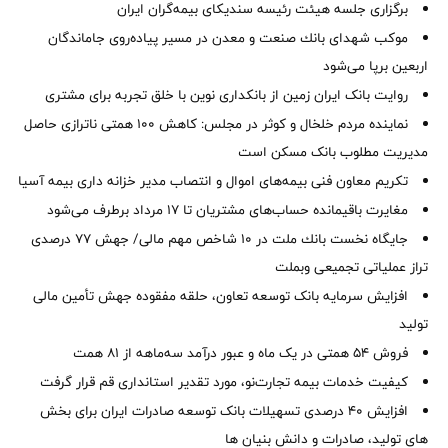
برگزاری جلسه هیئت رئیسه سندیکای بیمه‌گران ایران
موكب شهدای بانك صنعت و معدن در مسیر پیاده‌روی جاماندگان
اربعین برپا می‌شود
روایت بانک ایران زمین از بانکداری نوین با خلق تجربه برای مشتری
نماینده مردم خلخال و کوثر در مجلس: کاهش ۱۰۰ همتی ناترازی حاصل
مدیریت مطلوب بانک مسکن است
تکریم معاون فنی بیمه‌های اموال و انتصاب مدیر خزانه داری بیمه آسیا
مغایرت‌ باقیمانده حساب‌های مشتریان تا ۱۷ مرداد برطرف می‌شود
جایگاه نخست بانك ملت در 10 شاخص مهم مالی/ جهش 77 درصدی
تراز عملیاتی تجمیعی وبملت
افزایش سرمایه بانک توسعه تعاون، حلقه مفقوده جهش تأمین مالی
تولید
فروش 54 همتی در یک ماه و عبور درآمد سه‌ماهه از 81 همت
کیفیت خدمات بیمه تجارت‌نو، مورد تقدیر استانداری قم قرار گرفت
افزایش 40 درصدی تسهیلات بانک توسعه صادرات ایران برای بخش
های تولید، صادرات و دانش بنیان ها